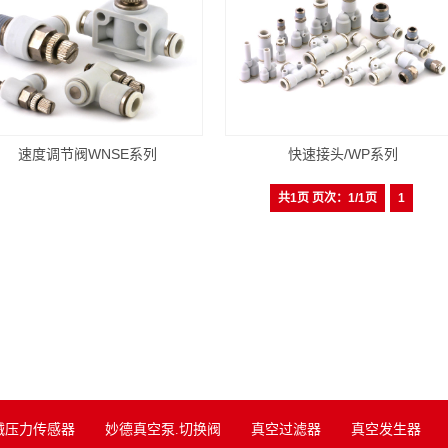
速度调节阀WNSE系列
快速接头/WP系列
共1页 页次：1/1页
1
械压力传感器
妙德真空泵.切换阀
真空过滤器
真空发生器