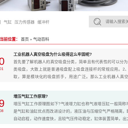
阀
气缸
压力传感器
缓冲杆
当前位置：
首页
»
气动百科
工业机器人真空吸盘为什么吸得这么牢固呢?
0
首先要了解机器人的真空吸盘分类，简单且有代表性的可以分为
01
类吸盘，大致上就是普通吸盘配上吸盘连接杆的常规应用。2
取，算是模块化的吸盘抓手，用途广泛。那么工业机器人真
呢? 真空吸盘是利用正压气源产生负压的一种新型、清洁、经济
这使得在有压缩空气的地方，或在一个气动
增压气缸工作原理?
9
增压气缸工作原理图如下?气液增力缸也称气液增压缸一般简称
08
是气缸和油缸优点而改进设计的，液压油与压缩空气严格隔离，
自动启程，动作速度快，且较气压传动稳定，缸体装置简单，出
达到油压机之高出力，能耗低，软着陆不损模具，安装容易并且特